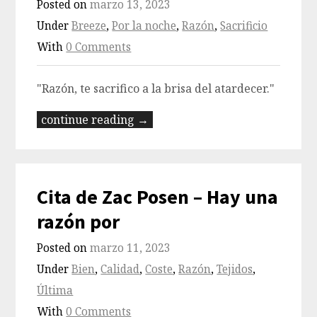
Posted on
marzo 13, 2023
Under
Breeze
,
Por la noche
,
Razón
,
Sacrificio
With
0 Comments
"Razón, te sacrifico a la brisa del atardecer."
continue reading →
Cita de Zac Posen – Hay una
razón por
Posted on
marzo 11, 2023
Under
Bien
,
Calidad
,
Coste
,
Razón
,
Tejidos
,
Última
With
0 Comments