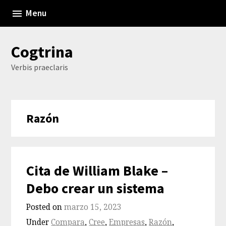
Skip
Menu
to
content
Cogtrina
Verbis praeclaris
Razón
Cita de William Blake –
Debo crear un sistema
Posted on
marzo 15, 2023
Under
Compara
,
Cree
,
Empresas
,
Razón
,