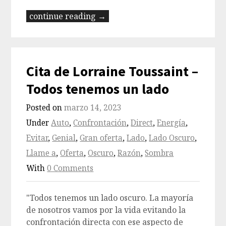
continue reading →
Cita de Lorraine Toussaint –
Todos tenemos un lado
Posted on
marzo 14, 2023
Under
Auto
,
Confrontación
,
Direct
,
Energía
,
Evitar
,
Genial
,
Gran oferta
,
Lado
,
Lado Oscuro
,
Llame a
,
Oferta
,
Oscuro
,
Razón
,
Sombra
With
0 Comments
"Todos tenemos un lado oscuro. La mayoría
de nosotros vamos por la vida evitando la
confrontación directa con ese aspecto de