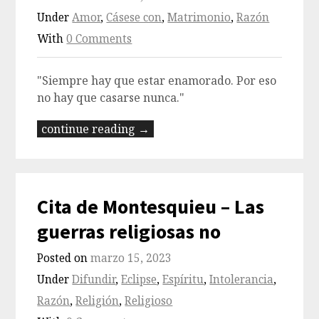
Under
Amor
,
Cásese con
,
Matrimonio
,
Razón
With
0 Comments
"Siempre hay que estar enamorado. Por eso
no hay que casarse nunca."
continue reading →
Cita de Montesquieu – Las
guerras religiosas no
Posted on
marzo 15, 2023
Under
Difundir
,
Eclipse
,
Espíritu
,
Intolerancia
,
Razón
,
Religión
,
Religioso