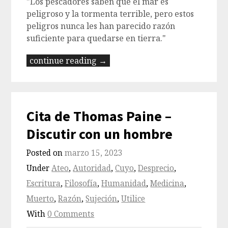
"Los pescadores saben que el mar es
peligroso y la tormenta terrible, pero estos
peligros nunca les han parecido razón
suficiente para quedarse en tierra."
continue reading →
Cita de Thomas Paine –
Discutir con un hombre
Posted on
marzo 15, 2023
Under
Ateo
,
Autoridad
,
Cuyo
,
Desprecio
,
Escritura
,
Filosofía
,
Humanidad
,
Medicina
,
Muerto
,
Razón
,
Sujeción
,
Utilice
With
0 Comments