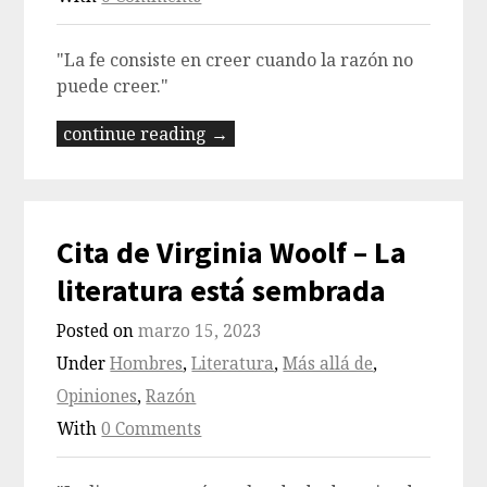
"La fe consiste en creer cuando la razón no
puede creer."
continue reading →
Cita de Virginia Woolf – La
literatura está sembrada
Posted on
marzo 15, 2023
Under
Hombres
,
Literatura
,
Más allá de
,
Opiniones
,
Razón
With
0 Comments