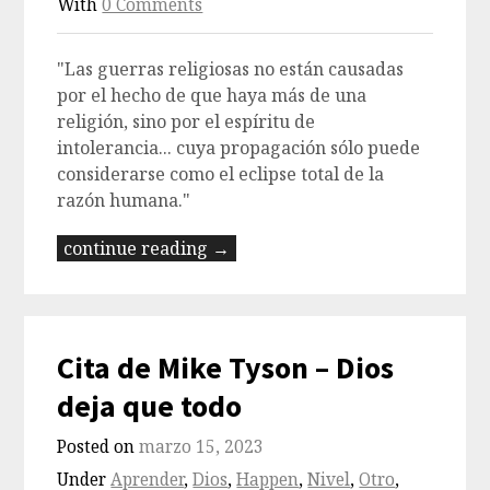
With
0 Comments
"Las guerras religiosas no están causadas
por el hecho de que haya más de una
religión, sino por el espíritu de
intolerancia... cuya propagación sólo puede
considerarse como el eclipse total de la
razón humana."
continue reading →
Cita de Mike Tyson – Dios
deja que todo
Posted on
marzo 15, 2023
Under
Aprender
,
Dios
,
Happen
,
Nivel
,
Otro
,