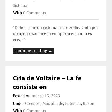
Sistema
With
0 Comments
"Debo crear un sistema o ser esclavizado por
otro; no razonaré ni compararé: lo mío es
crear."
continue reading →
Cita de Voltaire – La fe
consiste en
Posted on
marzo 15, 2023
Under
Creer
,
Fe
,
Más allá de
,
Potencia
,
Razón
With
0 Comments