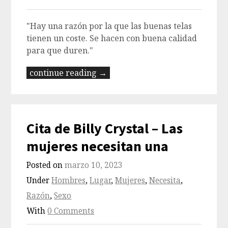
"Hay una razón por la que las buenas telas
tienen un coste. Se hacen con buena calidad
para que duren."
continue reading →
Cita de Billy Crystal – Las
mujeres necesitan una
Posted on
marzo 10, 2023
Under
Hombres
,
Lugar
,
Mujeres
,
Necesita
,
Razón
,
Sexo
With
0 Comments