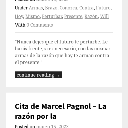
Under
Armas
,
Brazo
,
Conozca
,
Contra
,
Futuro
,
Hoy
,
Mismo
,
Perturbar
,
Presente
,
Razón
,
Will
With
0 Comments
"Nunca dejes que el futuro te perturbe. Le
harás frente, si es necesario, con las mismas
armas de la razón que hoy te arman contra
el presente."
continue reading →
Cita de Marcel Pagnol – La
razón por la
Posted on
marzo 15, 2023