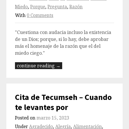
Miedo
,
Porque
,
Pregunta
,
Razón
With
0 Comments
"Cuestiona con audacia incluso la existencia
de un Dios; porque, si lo hay, debe aprobar
más el homenaje de la razón que el del
miedo ciego."
continue reading →
Cita de Tecumseh – Cuando
te levantes por
Posted on
marzo 15, 2023
Under
Agradecido
,
Alegría
,
Alimentación
,